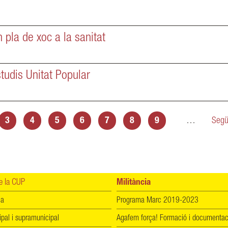
n pla de xoc a la sanitat
studis Unitat Popular
3
4
5
6
7
8
9
…
Segü
 la CUP
Militància
ia
Programa Marc 2019-2023
ipal i supramunicipal
Agafem força! Formació i documentac