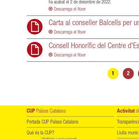
ha acabat el 2 de desembre de 2022.
Descarrega el fitxer
Carta al conseller Balcells per u
Descarrega el fitxer
Consell Honorífic del Centre d'E
Descarrega el fitxer
Pàgines
1
2
CUP
Països Catalans
Activitat
de
Portada CUP Països Catalans
Transparènc
Què és la CUP?
Lluita munic