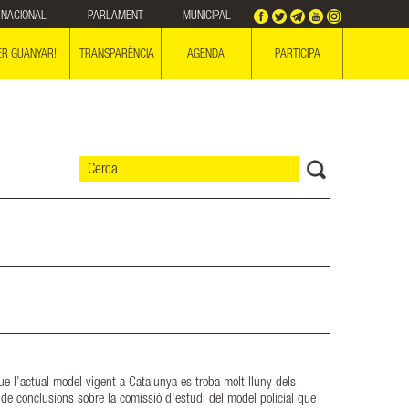
NACIONAL
PARLAMENT
MUNICIPAL
ER GUANYAR!
TRANSPARÈNCIA
AGENDA
PARTICIPA
e l’actual model vigent a Catalunya es troba molt lluny dels
 de conclusions sobre la comissió d'estudi del model policial que