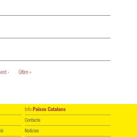
ent ›
Últim »
Info
Països Catalans
Contacte
ió
Notícies