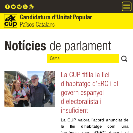
Vés al contingut
Candidatura d'Unitat Popular
Països Catalans
Notícies
de parlament
La CUP titlla la llei
d’habitatge d’ERC i el
govern espanyol
d’electoralista i
insuficient
La CUP valora l’acord anunciat de 
la llei d’habitatge com una 
“renúncia més d’ERC davant el 