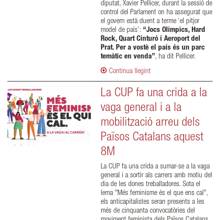
diputat, Xavier Pellicer, durant la sessió de
control del Parlament on ha assegurat que
el govern està duent a terme ‘el pitjor
model de país’:
“Jocs Olímpics, Hard
Rock, Quart Cinturó i Aeroport del
Prat. Per a vostè el país és un parc
temàtic en venda”
, ha dit Pellicer.
Continua llegint
La CUP fa una crida a la
vaga general i a la
mobilització arreu dels
Països Catalans aquest
8M
La CUP fa una crida a sumar-se a la vaga
general i a sortir als carrers amb motiu del
dia de les dones treballadores. Sota el
lema "Més feminisme és el que ens cal",
els anticapitalistes seran presents a les
més de cinquanta convocatòries del
moviment feminista dels Països Catalans.