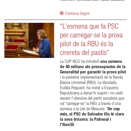
Continua llegint
“L’esmena que fa PSC
per carregar-se la prova
pilot de la RBU és la
cirereta del pastís”
La CUP-NCG ha introduït
una esmena
de 40 milions als pressupostos de la
Generalitat per garantir la prova pilot
i la posterior implementació de la Renda
Bàsica Universal (RBU). La diputada,
Eulàlia Reguant, ha instat a Esquerra
Republicana a donar-hi suport i no cedir
davant l’ofensiva del partit socialista que
vol “carregar-se” la RBU a través d’una
esmena a la Llei de Mesures: “
Un cop
més, el PSC de Salvador Illa té clara
la seva trinxera: la Patronal i
l’Ibex35
.