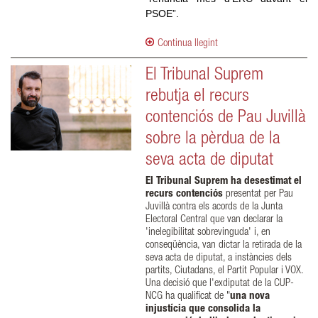
PSOE”.
Continua llegint
El Tribunal Suprem
rebutja el recurs
contenciós de Pau Juvillà
sobre la pèrdua de la
seva acta de diputat
El Tribunal Suprem ha desestimat el
recurs contenciós
presentat per Pau
Juvillà contra els acords de la Junta
Electoral Central que van declarar la
'inelegibilitat sobrevinguda' i, en
conseqüència, van dictar la retirada de la
seva acta de diputat, a instàncies dels
partits, Ciutadans, el Partit Popular i VOX.
Una decisió que l'exdiputat de la CUP-
NCG ha qualificat de "
una nova
injustícia que consolida la