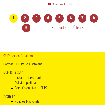
Continua llegint
Pàgines
1
2
3
4
5
6
7
8
9
…
Següent ›
Últim »
CUP
Països Catalans
Portada CUP Països Catalans
Què és la CUP?
Història i naixement
Activitat política
Com s'organitza la CUP?
Informa't
Notícies Nacionals