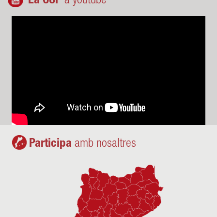
La CUP
a youtube
Participa
amb nosaltres