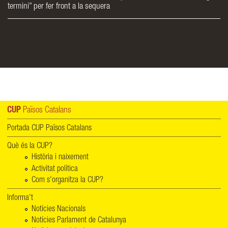
termini” per fer front a la sequera
CUP
Països Catalans
Portada CUP Països Catalans
Què és la CUP?
Història i naixement
Activitat política
Com s'organitza la CUP?
Informa't
Notícies Nacionals
Notícies Parlament de Catalunya