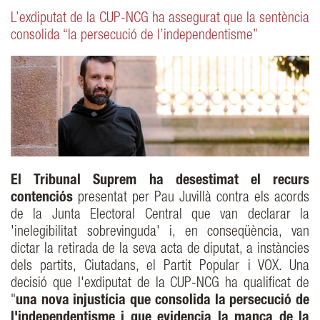
L’exdiputat de la CUP-NCG ha assegurat que la sentència
consolida “la persecució de l’independentisme”
El Tribunal Suprem ha desestimat el recurs
contenciós
presentat per Pau Juvillà contra els acords
de la Junta Electoral Central que van declarar la
'inelegibilitat sobrevinguda' i, en conseqüència, van
dictar la retirada de la seva acta de diputat, a instàncies
dels partits, Ciutadans, el Partit Popular i VOX. Una
decisió que l'exdiputat de la CUP-NCG ha qualificat de
"
una nova injustícia que consolida la persecució de
l'independentisme i que evidencia la manca de la