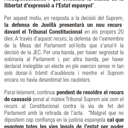
llibertat d'expressió a l'Estat espanyol
".
Per aquest motiu, en resposta a la decisió del Suprem,
la defensa de Juvillà presentarà un nou recurs
davant el Tribunal Constitucional
en els propers 20
dies. A través d'aquest recurs, la defensa de l'exmembre
de la Mesa del Parlament sol·licita que s'anul·li la
decisió de la JEC. Per una banda, per haver segrestat la
sobirania al Parlament i, per altra banda, per haver
declarat inelegible un electe en ple exercici sense ni tan
sols donar-li tràmit d'audiència i mentre el Suprem
encara no havia desestimat les cautelars.
Paral·lelament, continua
pendent de resoldre el recurs
de cassació
penal al mateix Tribunal Suprem així com el
recurs al Constitucional contra la via de fet del
Parlament amb la retirada de l'acta. "Malgrat que no
dipositem cap confiança en la justícia espanyola
cal que
esgotem totes les vies legals de l'estat per poder