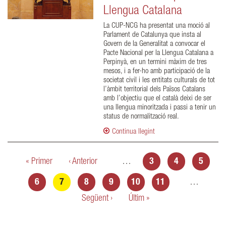
Llengua Catalana
La CUP-NCG ha presentat una moció al
Parlament de Catalunya que insta al
Govern de la Generalitat a convocar el
Pacte Nacional per la Llengua Catalana a
Perpinyà, en un termini màxim de tres
mesos, i a fer-ho amb participació de la
societat civil i les entitats culturals de tot
l’àmbit territorial dels Països Catalans
amb l’objectiu que el català deixi de ser
una llengua minoritzada i passi a tenir un
status de normalització real.
Continua llegint
Pàgines
« Primer
‹ Anterior
…
3
4
5
6
7
8
9
10
11
…
Següent ›
Últim »