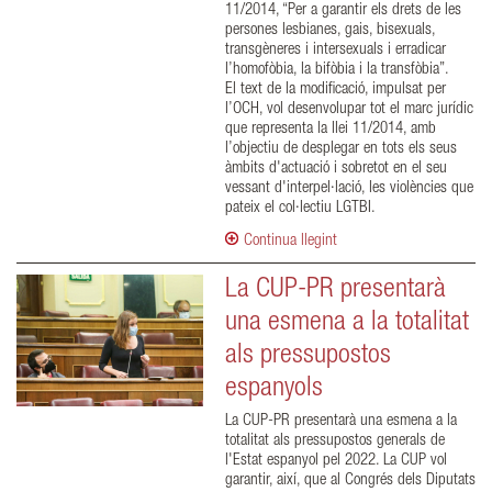
11/2014, “Per a garantir els drets de les
persones lesbianes, gais, bisexuals,
transgèneres i intersexuals i erradicar
l’homofòbia, la bifòbia i la transfòbia”.
El text de la modificació, impulsat per
l’OCH, vol desenvolupar tot el marc jurídic
que representa la llei 11/2014, amb
l’objectiu de desplegar en tots els seus
àmbits d'actuació i sobretot en el seu
vessant d'interpel·lació, les violències que
pateix el col·lectiu LGTBI.
Continua llegint
La CUP-PR presentarà
una esmena a la totalitat
als pressupostos
espanyols
La CUP-PR presentarà una esmena a la
totalitat als pressupostos generals de
l'Estat espanyol pel 2022. La CUP vol
garantir, així, que al Congrés dels Diputats