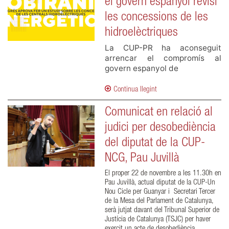
el govern espanyol revisi
les concessions de les
hidroelèctriques
La CUP-PR ha aconseguit 
arrencar el compromís al 
govern espanyol de 
Continua llegint
Comunicat en relació al
judici per desobediència
del diputat de la CUP-
NCG, Pau Juvillà
El proper 22 de novembre a les 11.30h en
Pau Juvillà, actual diputat de la CUP-Un
Nou Cicle per Guanyar i Secretari Tercer
de la Mesa del Parlament de Catalunya,
serà jutjat davant del Tribunal Superior de
Justícia de Catalunya (TSJC) per haver
exercit un acte de desobediència.