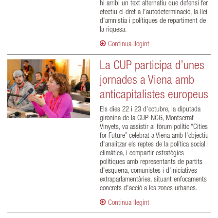
hi arribi un text alternatiu que defensi fer
efectiu el dret a l'autodeterminació, la llei
d'amnistia i polítiques de repartiment de
la riquesa.
Continua llegint
La CUP participa d’unes
jornades a Viena amb
anticapitalistes europeus
Els dies 22 i 23 d'octubre, la diputada
gironina de la CUP-NCG, Montserrat
Vinyets, va assistir al fòrum polític “Cities
for Future” celebrat a Viena amb l'objectiu
d'analitzar els reptes de la política social i
climàtica, i compartir estratègies
polítiques amb representants de partits
d'esquerra, comunistes i d'iniciatives
extraparlamentàries, situant enfocaments
concrets d'acció a les zones urbanes.
Continua llegint