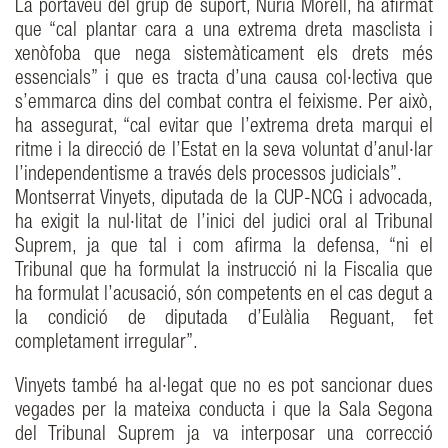
La portaveu del grup de suport, Núria Morell, ha afirmat
que “cal plantar cara a una extrema dreta masclista i
xenòfoba que nega sistemàticament els drets més
essencials” i que es tracta d’una causa col·lectiva que
s’emmarca dins del combat contra el feixisme. Per això,
ha assegurat, “cal evitar que l’extrema dreta marqui el
ritme i la direcció de l’Estat en la seva voluntat d’anul·lar
l’independentisme a través dels processos judicials”.
Montserrat Vinyets, diputada de la CUP-NCG i advocada,
ha exigit la nul·litat de l’inici del judici oral al Tribunal
Suprem, ja que tal i com afirma la defensa, “ni el
Tribunal que ha formulat la instrucció ni la Fiscalia que
ha formulat l’acusació, són competents en el cas degut a
la condició de diputada d’Eulàlia Reguant, fet
completament irregular”.
Vinyets també ha al·legat que no es pot sancionar dues
vegades per la mateixa conducta i que la Sala Segona
del Tribunal Suprem ja va interposar una correcció