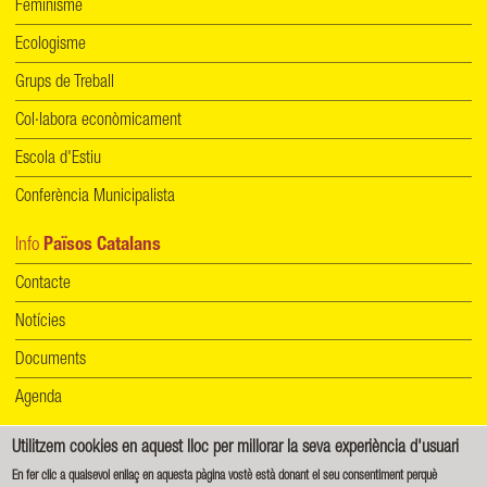
Feminisme
Ecologisme
Grups de Treball
Col·labora econòmicament
Escola d'Estiu
Conferència Municipalista
Info
Països Catalans
Contacte
Notícies
Documents
Agenda
Utilitzem cookies en aquest lloc per millorar la seva experiència d'usuari
Informació de protecció de dades
|
Política de cookies
En fer clic a qualsevol enllaç en aquesta pàgina vostè està donant el seu consentiment perquè