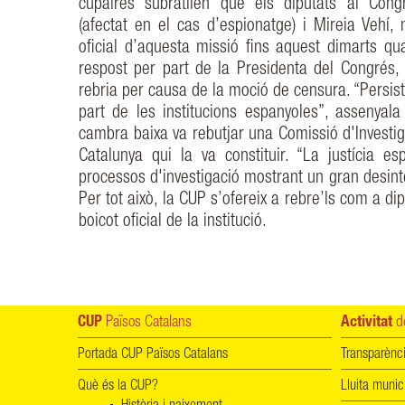
cupaires subratllen que els diputats al Cong
(afectat en el cas d’espionatge) i Mireia Vehí, 
oficial d’aquesta missió fins aquest dimarts qu
respost per part de la Presidenta del Congrés, 
rebria per causa de la moció de censura. “Persiste
part de les institucions espanyoles”, assenyal
cambra baixa va rebutjar una Comissió d'Investig
Catalunya qui la va constituir. “La justícia es
processos d'investigació mostrant un gran desinte
Per tot això, la CUP s’ofereix a rebre’ls com a di
boicot oficial de la institució.
CUP
Països Catalans
Activitat
de
Portada CUP Països Catalans
Transparènc
Què és la CUP?
Lluita munic