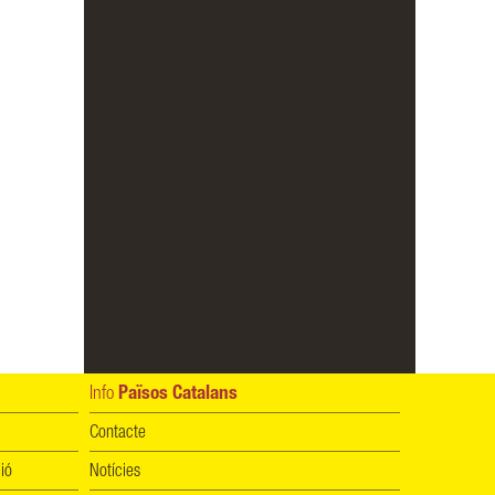
Info
Països Catalans
Contacte
ió
Notícies