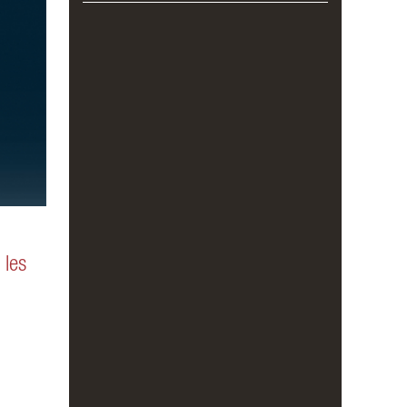
 les
,