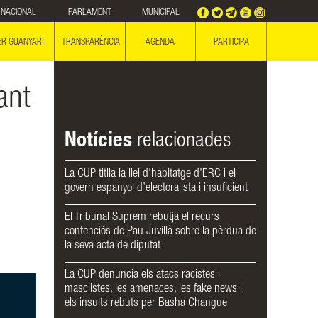
NACIONAL
PARLAMENT
MUNICIPAL
ER GUANYAR!
TRANSPARÈNCIA
AGENDA
PARTICIPA
ant
Notícies
relacionades
La CUP titlla la llei d’habitatge d’ERC i el
govern espanyol d’electoralista i insuficient
El Tribunal Suprem rebutja el recurs
contenciós de Pau Juvillà sobre la pèrdua de
la seva acta de diputat
La CUP denuncia els atacs racistes i
masclistes, les amenaces, les fake news i
els insults rebuts per Basha Changue