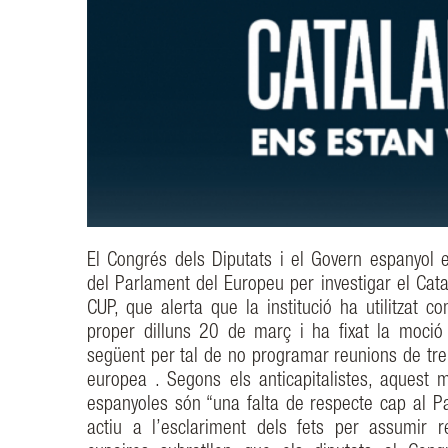
El Congrés dels Diputats i el Govern espanyol e
del Parlament del Europeu per investigar el Cata
CUP, que alerta que la institució ha utilitzat c
proper dilluns 20 de març i ha fixat la moci
següent per tal de no programar reunions de treba
europea . Segons els anticapitalistes, aquest
espanyoles són “una falta de respecte cap al P
actiu a l’esclariment dels fets per assumir r