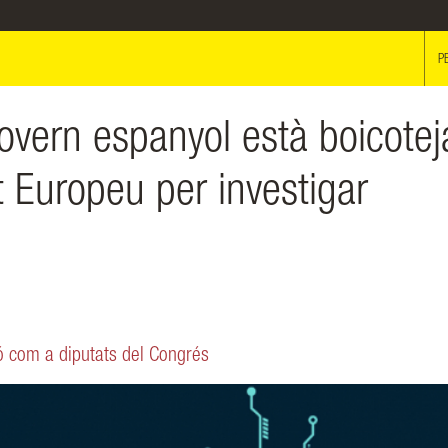
P
overn espanyol està boicotej
t Europeu per investigar
ió com a diputats del Congrés