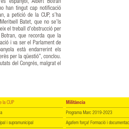
rés espanyol, Albert Botran
no han tingut cap notificació
an, a petició de la CUP, s’ha
Meritxell Batet, que no se’ls
ix el treball d'obstrucció per
a Botran, que recorda que la
ació i va ser el Parlament de
panyola està endarrerint els
rès per la qüestió”, conclou.
putats del Congrés, malgrat el
 la CUP
Militància
ia
Programa Marc 2019-2023
ipal i supramunicipal
Agafem força! Formació i documentac