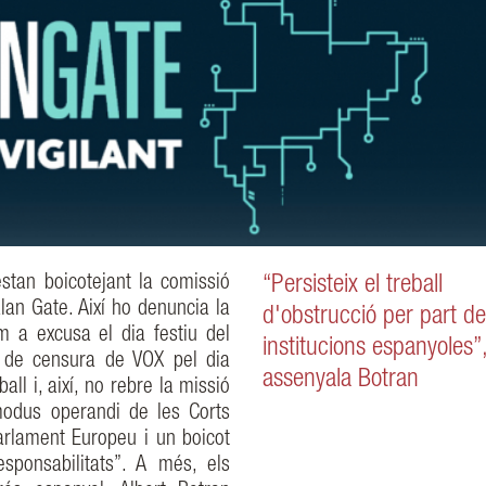
stan boicotejant la comissió
“Persisteix el treball
lan Gate. Així ho denuncia la
d'obstrucció per part de
om a excusa el dia festiu del
institucions espanyoles”
ó de censura de VOX pel dia
assenyala Botran
ll i, així, no rebre la missió
 modus operandi de les Corts
arlament Europeu i un boicot
esponsabilitats”. A més, els