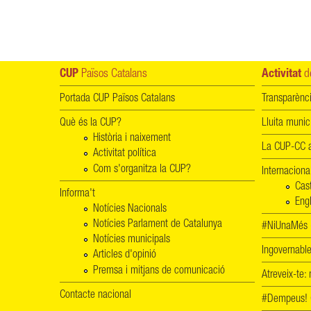
CUP
Països Catalans
Activitat
de
Portada CUP Països Catalans
Transparènc
Què és la CUP?
Lluita munic
Història i naixement
La CUP-CC a
Activitat política
Com s'organitza la CUP?
Internaciona
Cas
Informa't
Engl
Notícies Nacionals
Notícies Parlament de Catalunya
#NiUnaMés -
Notícies municipals
Ingovernab
Articles d'opinió
Premsa i mitjans de comunicació
Atreveix-te:
Contacte nacional
#Dempeus!