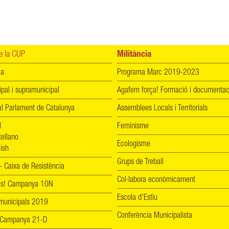
 la CUP
Militància
ia
Programa Marc 2019-2023
ipal i supramunicipal
Agafem força! Formació i documentac
l Parlament de Catalunya
Assemblees Locals i Territorials
l
Feminisme
tellano
Ecologisme
ish
Grups de Treball
 Caixa de Resistència
Col·labora econòmicament
les! Campanya 10N
Escola d'Estiu
 municipals 2019
Conferència Municipalista
 Campanya 21-D