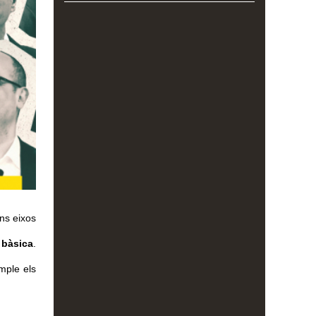
s eixos 
 bàsica
. 
ple els 