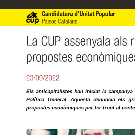
Vés al contingut
Candidatura d'Unitat Popular
Països Catalans
La CUP assenyala als 
propostes econòmiques 
23/09/2022
Els anticapitalistes han iniciat la campanya
Política General. Aquesta denuncia els gr
propostes econòmiques per fer front al cont