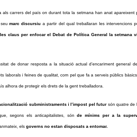
a als carrers del país on durant tota la setmana han anat apareixent p
 seu 
marc discursiu
 a partir del qual treballaran les intervencions p
les claus per enfocar el Debat de Política General la setmana vi
itat de donar resposta a la situació actual d’encariment general de 
s laborals i feines de qualitat, com pel que fa a serveis públics bàsics
s alhora de protegir els drets de la gent treballadora.
acionalització subministraments i l’impost pel futur
 són quatre de 
e, segons els anticapitalistes, són 
de mínims per a la supervi
tanmateix, els 
governs no estan disposats a entomar.