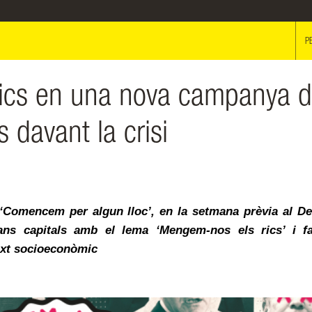
P
rics en una nova campanya 
davant la crisi
 ‘Comencem per algun lloc’, en la setmana prèvia al De
ans capitals amb el lema ‘Mengem-nos els rics’ i fa
ext socioeconòmic