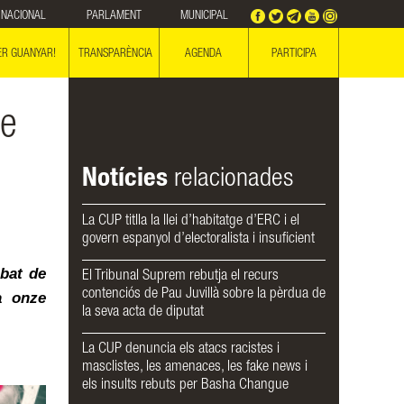
NACIONAL
PARLAMENT
MUNICIPAL
ER GUANYAR!
TRANSPARÈNCIA
AGENDA
PARTICIPA
de
Notícies
relacionades
La CUP titlla la llei d’habitatge d’ERC i el
govern espanyol d’electoralista i insuficient
bat de 
El Tribunal Suprem rebutja el recurs
contenciós de Pau Juvillà sobre la pèrdua de
 onze 
la seva acta de diputat
La CUP denuncia els atacs racistes i
masclistes, les amenaces, les fake news i
els insults rebuts per Basha Changue