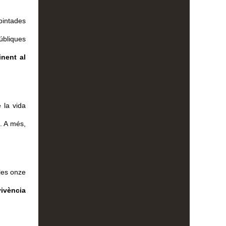
intades 
úbliques 
nent al 
la vida 
. A més, 
les onze 
vència 