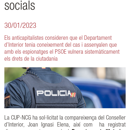
socials
30/01/2023
Els anticapitalistes consideren que el Departament
d’Interior tenia coneixement del cas i assenyalen que
amb els espionatges el PSOE vulnera sistemàticament
els drets de la ciutadania
La CUP-NCG ha sol·licitat la compareixença del Conseller
d’Interior, Joan Ignasi Elena, així com ha registrat