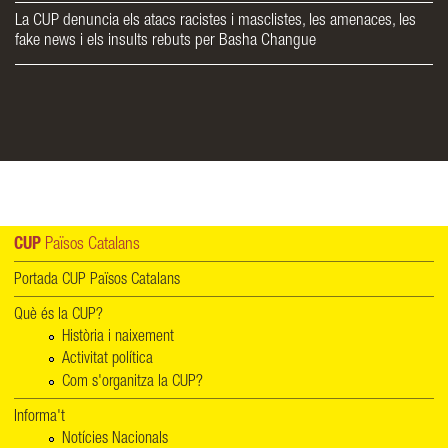
La CUP denuncia els atacs racistes i masclistes, les amenaces, les
fake news i els insults rebuts per Basha Changue
CUP
Països Catalans
Portada CUP Països Catalans
Què és la CUP?
Història i naixement
Activitat política
Com s'organitza la CUP?
Informa't
Notícies Nacionals