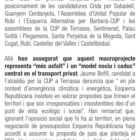
posicionament de les candidatures Crida per Sabadell,
Guanyem Cerdanyola, l’Assemblea d’Unitat Popular de
Rubí i l’Esquerra Alternativa per Barberà-CUP i les
assemblees de la CUP de Terrassa, Sentmenat, Palau
Solità i Plegamans, Santa Perpètua de la Mogoda, Sant
Cugat, Rubí, Castellar del Vallès i Castellbisbal.
Allà
han assegurat que aquest macroprojecte
representa “més asfalt” i un “model nociu i caduc”
centrat en el transport privat
. Jaume Boﬁll, candidat a
l'alcaldia per la CUP a Terrassa denuncia que “ en ple
context d’emergència climàtica i energètica, Esquerra
Republicana insisteix en valorar propostes que trinxen el
territori i que són irresponsables i insostenibles des d’un
punt de vista ecològic i social”. Han remarcat que,
ignorant l’oposició social que hi ha al territori, en plena
negociació de pressupostos Esquerra Republicana hagi
accedit a assumir la proposta de país que planteja el