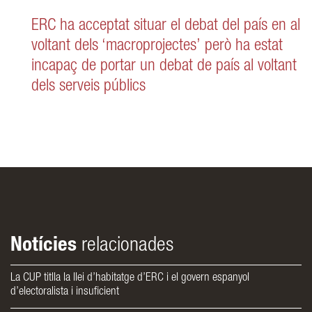
ERC ha acceptat situar el debat del país en al
voltant dels ‘macroprojectes’ però ha estat
incapaç de portar un debat de país al voltant
dels serveis públics
Notícies
relacionades
La CUP titlla la llei d’habitatge d’ERC i el govern espanyol
d’electoralista i insuficient