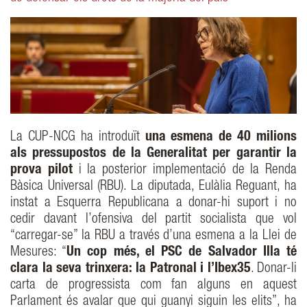
La CUP-NCG ha introduït
una esmena de 40 milions
als pressupostos de la Generalitat per garantir la
prova pilot
i la posterior implementació de la Renda
Bàsica Universal (RBU). La diputada, Eulàlia Reguant, ha
instat a Esquerra Republicana a donar-hi suport i no
cedir davant l’ofensiva del partit socialista que vol
“carregar-se” la RBU a través d’una esmena a la Llei de
Mesures: “
Un cop més, el PSC de Salvador Illa té
clara la seva trinxera: la Patronal i l’Ibex35
. Donar-li
carta de progressista com fan alguns en aquest
Parlament és avalar que qui guanyi siguin les elits”, ha