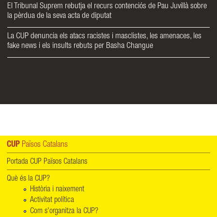
El Tribunal Suprem rebutja el recurs contenciós de Pau Juvillà sobre
la pèrdua de la seva acta de diputat
La CUP denuncia els atacs racistes i masclistes, les amenaces, les
fake news i els insults rebuts per Basha Changue
CUP
Països Catalans
Portada CUP Països Catalans
Què és la CUP?
Història i naixement
Activitat política
Com s'organitza la CUP?