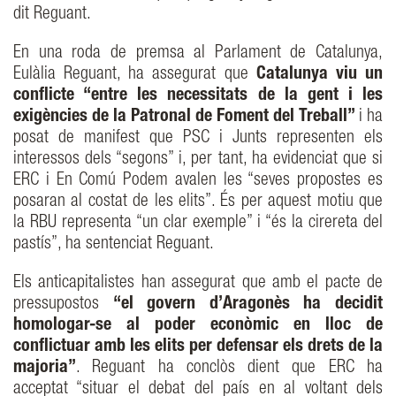
dit Reguant.
En una roda de premsa al Parlament de Catalunya,
Eulàlia Reguant, ha assegurat que
Catalunya viu un
conflicte “entre les necessitats de la gent i les
exigències de la Patronal de Foment del Treball”
i ha
posat de manifest que PSC i Junts representen els
interessos dels “segons” i, per tant, ha evidenciat que si
ERC i En Comú Podem avalen les “seves propostes es
posaran al costat de les elits”. És per aquest motiu que
la RBU representa “un clar exemple” i “és la cirereta del
pastís”, ha sentenciat Reguant.
Els anticapitalistes han assegurat que amb el pacte de
pressupostos
“el govern d’Aragonès ha decidit
homologar-se al poder econòmic en lloc de
conflictuar amb les elits per defensar els drets de la
majoria”
. Reguant ha conclòs dient que ERC ha
acceptat “situar el debat del país en al voltant dels