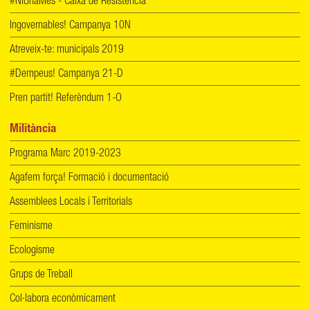
#NiUnaMés - Caixa de Resistència
Ingovernables! Campanya 10N
Atreveix-te: municipals 2019
#Dempeus! Campanya 21-D
Pren partit! Referèndum 1-O
Militància
Programa Marc 2019-2023
Agafem força! Formació i documentació
Assemblees Locals i Territorials
Feminisme
Ecologisme
Grups de Treball
Col·labora econòmicament