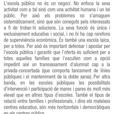
L'escola pública no és un negoci. No enfoca la seva
activitat com a tal sinó com una activitat humana i un bé
públic. Per això els problemes no s'amaguen
sistemàticament, sinó que són coneguts pels interessats
a fi de trobar-hi solucions. La seva funció és única i
exclusivament educativa i social, i no hi ha cap rerefons
de supervivència econòmica. És també una escola laica,
per a totes. Per això és important defensar i apostar per
l'escola pública i garantir que l’oferta és suficient per a
totes aquelles famílies que l’escullen com a opció
impedint així un transvasament d'alumnat cap a la
privada-concertada (que comporta tancament de línies
públiques i el manteniment de la doble xarxa). Per altra
banda, en les escoles públiques les possibilitats
d'intervenció i participació de mares i pares és molt més
elevat que en altres tipus d’escoles. També el tipus de
relació entre famílies i professionals, i dins els mateixos
centres educatius, són més horitzontals i democràtiques