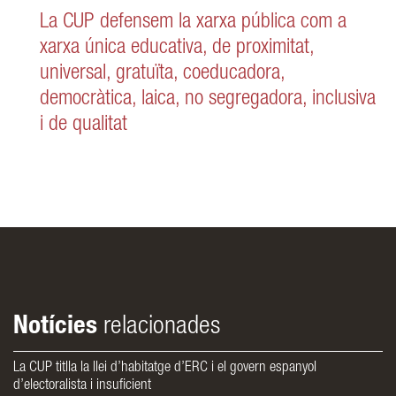
La CUP defensem la xarxa pública com a
xarxa única educativa, de proximitat,
universal, gratuïta, coeducadora,
democràtica, laica, no segregadora, inclusiva
i de qualitat
Notícies
relacionades
La CUP titlla la llei d’habitatge d’ERC i el govern espanyol
d’electoralista i insuficient