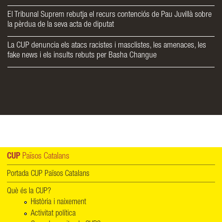
El Tribunal Suprem rebutja el recurs contenciós de Pau Juvillà sobre
la pèrdua de la seva acta de diputat
La CUP denuncia els atacs racistes i masclistes, les amenaces, les
fake news i els insults rebuts per Basha Changue
CUP
Països Catalans
Portada CUP Països Catalans
Què és la CUP?
Història i naixement
Activitat política