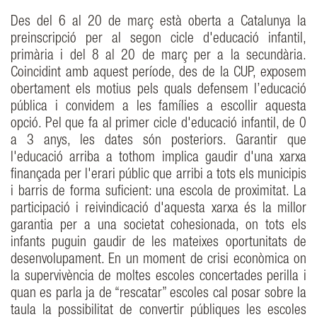
Des del 6 al 20 de març està oberta a Catalunya la
preinscripció per al segon cicle d'educació infantil,
primària i del 8 al 20 de març per a la secundària.
Coincidint amb aquest període, des de la CUP, exposem
obertament els motius pels quals defensem l’educació
pública i convidem a les famílies a escollir aquesta
opció. Pel que fa al primer cicle d'educació infantil, de 0
a 3 anys, les dates són posteriors. Garantir que
l'educació arriba a tothom implica gaudir d'una xarxa
finançada per l'erari públic que arribi a tots els municipis
i barris de forma suficient: una escola de proximitat. La
participació i reivindicació d'aquesta xarxa és la millor
garantia per a una societat cohesionada, on tots els
infants puguin gaudir de les mateixes oportunitats de
desenvolupament. En un moment de crisi econòmica on
la supervivència de moltes escoles concertades perilla i
quan es parla ja de “rescatar” escoles cal posar sobre la
taula la possibilitat de convertir públiques les escoles