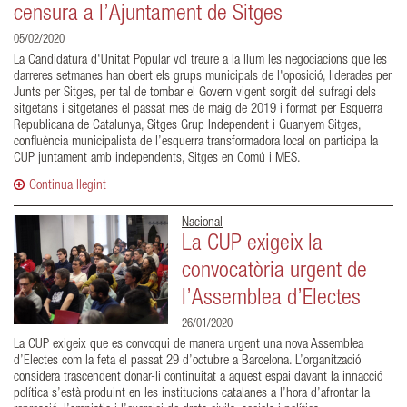
censura a l’Ajuntament de Sitges
05/02/2020
La Candidatura d'Unitat Popular vol treure a la llum les negociacions que les
darreres setmanes han obert els grups municipals de l'oposició, liderades per
Junts per Sitges, per tal de tombar el Govern vigent sorgit del sufragi dels
sitgetans i sitgetanes el passat mes de maig de 2019 i format per Esquerra
Republicana de Catalunya, Sitges Grup Independent i Guanyem Sitges,
confluència municipalista de l’esquerra transformadora local on participa la
CUP juntament amb independents, Sitges en Comú i MES.
Continua llegint
Nacional
La CUP exigeix la
convocatòria urgent de
l’Assemblea d’Electes
26/01/2020
La CUP exigeix que es convoqui de manera urgent una nova Assemblea
d’Electes com la feta el passat 29 d’octubre a Barcelona. L’organització
considera trascendent donar-li continuitat a aquest espai davant la innacció
política s’està produint en les institucions catalanes a l’hora d’afrontar la