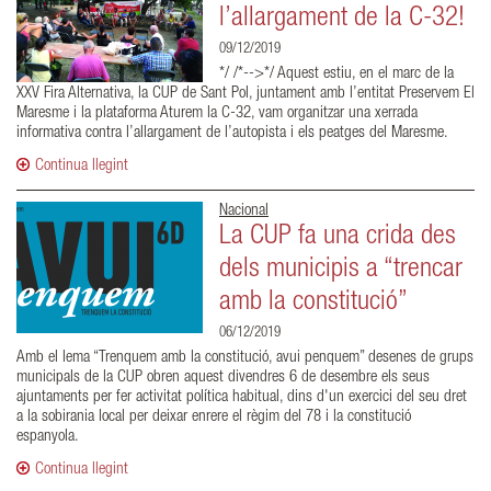
l’allargament de la C-32!
09/12/2019
*/ /*-->*/ Aquest estiu, en el marc de la
XXV Fira Alternativa, la CUP de Sant Pol, juntament amb l’entitat Preservem El
Maresme i la plataforma Aturem la C-32, vam organitzar una xerrada
informativa contra l’allargament de l’autopista i els peatges del Maresme.
Continua llegint
Nacional
La CUP fa una crida des
dels municipis a “trencar
amb la constitució”
06/12/2019
Amb el lema “Trenquem amb la constitució, avui penquem” desenes de grups
municipals de la CUP obren aquest divendres 6 de desembre els seus
ajuntaments per fer activitat política habitual, dins d'un exercici del seu dret
a la sobirania local per deixar enrere el règim del 78 i la constitució
espanyola.
Continua llegint