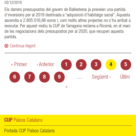
02/12/2019
Els darrers pressupostos del govern de Ballesteros ja preveien una partida
d’inversions per al 2019 destinada a “adquisició d’habitatge social”. Aquesta
ascendia a 2.805.016,66 euros i, com molts altres projectes no s’ha arribat a
executar. Per aquest motiu la CUP de Tarragona reclama a Ricomà, en el marc
de les negociacions dels pressupostos per al 2020, que recuperi aquesta
partida.
Continua llegint
Pàgines
« Primer
‹ Anterior
1
2
3
4
5
6
7
8
9
…
Següent ›
Últim
»
CUP
Països Catalans
Portada CUP Països Catalans