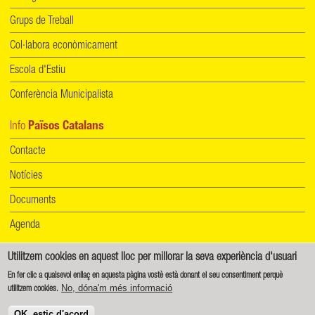
Grups de Treball
Col·labora econòmicament
Escola d'Estiu
Conferència Municipalista
Info
Països Catalans
Contacte
Notícies
Documents
Agenda
Utilitzem cookies en aquest lloc per millorar la seva experiència d'usuari
Informació de protecció de dades
|
Política de cookies
En fer clic a qualsevol enllaç en aquesta pàgina vostè està donant el seu consentiment perquè
No, dóna'm més informació
utilitzem cookies.
Creative Commons - Reconeixement-CompartirIgual 4.0 Internacional (CC BY-SA 4.0)
OK, estic d'acord