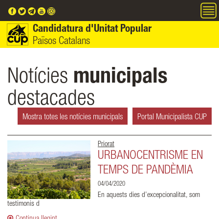
Vés al contingut
Candidatura d'Unitat Popular
Països Catalans
Notícies
municipals
destacades
Mostra totes les notícies municipals
Portal Municipalista CUP
Priorat
URBANOCENTRISME EN
TEMPS DE PANDÈMIA
04/04/2020
En aquests dies d’excepcionalitat, som
testimonis d
Continua llegint