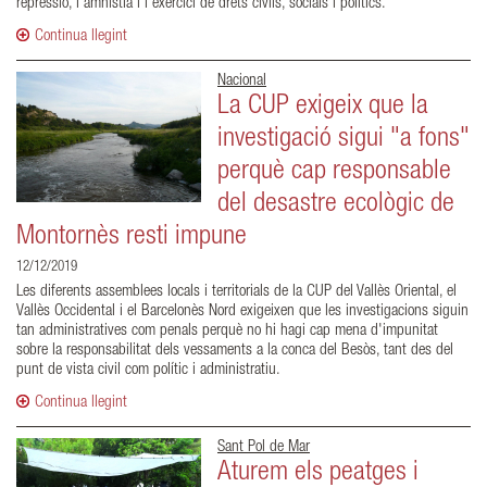
repressió, l’amnistia i l’exercici de drets civils, socials i polítics.
Continua llegint
Nacional
La CUP exigeix que la
investigació sigui "a fons"
perquè cap responsable
del desastre ecològic de
Montornès resti impune
12/12/2019
Les diferents assemblees locals i territorials de la CUP del Vallès Oriental, el
Vallès Occidental i el Barcelonès Nord exigeixen que les investigacions siguin
tan administratives com penals perquè no hi hagi cap mena d'impunitat
sobre la responsabilitat dels vessaments a la conca del Besòs, tant des del
punt de vista civil com polític i administratiu.
Continua llegint
Sant Pol de Mar
Aturem els peatges i