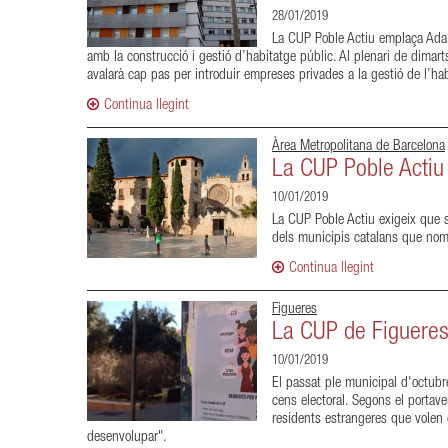
28/01/2019
La CUP Poble Actiu emplaça Ada C
amb la construcció i gestió d’habitatge públic. Al plenari de dima
avalarà cap pas per introduir empreses privades a la gestió de l’hab
Continua llegint
Àrea Metropolitana de Barcelona
La CUP Poble Actiu 
10/01/2019
La CUP Poble Actiu exigeix que s
dels municipis catalans que nomé
Continua llegint
Figueres
La CUP de Figueres 
10/01/2019
El passat ple municipal d'octubr
cens electoral. Segons el portave
residents estrangeres que volen 
desenvolupar".