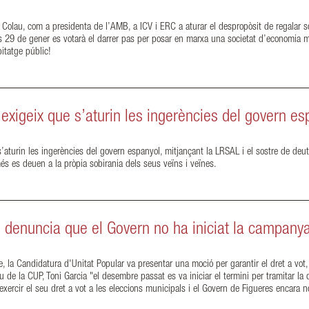
olau, com a presidenta de l’AMB, a ICV i ERC a aturar el despropòsit de regalar s
rts 29 de gener es votarà el darrer pas per posar en marxa una societat d’economia 
itatge públic!
exigeix que s’aturin les ingerències del govern e
’aturin les ingerències del govern espanyol, mitjançant la LRSAL i el sostre de deut
s es deuen a la pròpia sobirania dels seus veïns i veïnes.
denuncia que el Govern no ha iniciat la campanya p
e, la Candidatura d'Unitat Popular va presentar una moció per garantir el dret a vot
u de la CUP, Toni Garcia "el desembre passat es va iniciar el termini per tramitar la
exercir el seu dret a vot a les eleccions municipals i el Govern de Figueres encar