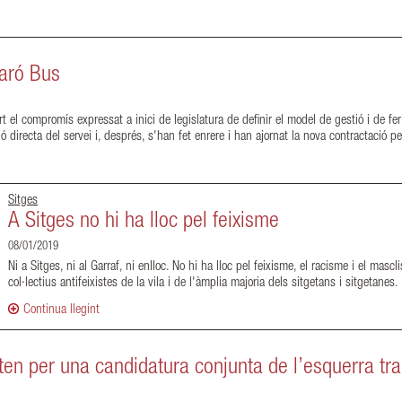
aró Bus
 el compromís expressat a inici de legislatura de definir el model de gestió i de fe
ió directa del servei i, després, s'han fet enrere i han ajornat la nova contractaci
Sitges
A Sitges no hi ha lloc pel feixisme
08/01/2019
Ni a Sitges, ni al Garraf, ni enlloc. No hi ha lloc pel feixisme, el racisme i el masc
col·lectius antifeixistes de la vila i de l'àmplia majoria dels sitgetans i sitgetanes
Continua llegint
ten per una candidatura conjunta de l’esquerra t