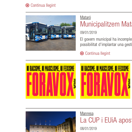
Continua llegint
Mataró
Municipalitzem Mat
09/01/2019
El govern municipal ha incomplert
possibilitat d'implantar una gest
Continua llegint
Manresa
La CUP i EUiA apos
08/01/2019