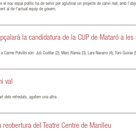
l nou espai polític ha de servir per aglutinar un projecte de canvi real, amb l'obje
ent al de l'actual equip de govern.
apçalarà la candidatura de la CUP de Mataró a les
arme Polvillo són: Juli Cuéllar (2), Marc Ràmia (3), Lara Navarro (4), Toni Guirao (5
hi val
rt dels refredats, agafem una altra
 reobertura del Teatre Centre de Manlleu