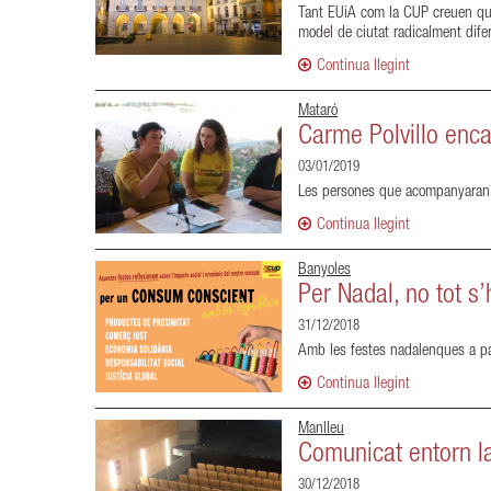
Tant EUiA com la CUP creuen que e
model de ciutat radicalment difer
Continua llegint
Mataró
Carme Polvillo enc
03/01/2019
Les persones que acompanyaran a C
Continua llegint
Banyoles
Per Nadal, no tot s’
31/12/2018
Amb les festes nadalenques a pa
Continua llegint
Manlleu
Comunicat entorn la
30/12/2018