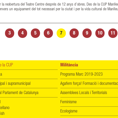
 la reobertura del Teatre Centre després de 12 anys d’obres. Des de la CUP Manlleu
envers un equipament del tot necessari per la ciutat i per la vida cultural de Manlle
3
4
5
6
7
8
9
10
11
 la CUP
Militància
ia
Programa Marc 2019-2023
ipal i supramunicipal
Agafem força! Formació i documentac
l Parlament de Catalunya
Assemblees Locals i Territorials
l
Feminisme
tellano
Ecologisme
ish