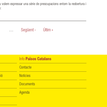
 volem expressar una sèrie de preocupacions entorn la reobertura i
u:
…
Següent ›
Últim »
Info
Països Catalans
Contacte
ió
Notícies
Documents
Agenda