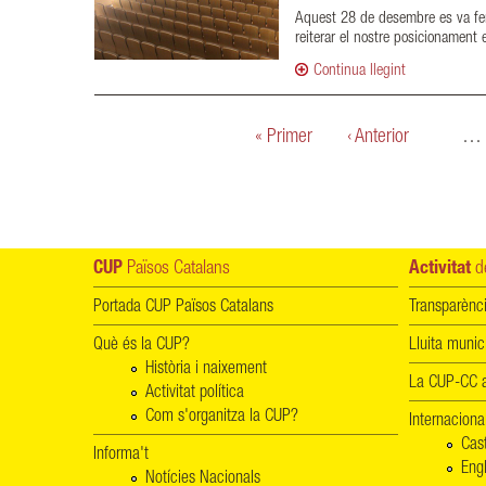
Aquest 28 de desembre es va fer
reiterar el nostre posicionament 
Continua llegint
Pàgines
« Primer
‹ Anterior
…
CUP
Països Catalans
Activitat
de
Portada CUP Països Catalans
Transparènc
Què és la CUP?
Lluita munic
Història i naixement
La CUP-CC a
Activitat política
Com s'organitza la CUP?
Internaciona
Cas
Informa't
Engl
Notícies Nacionals